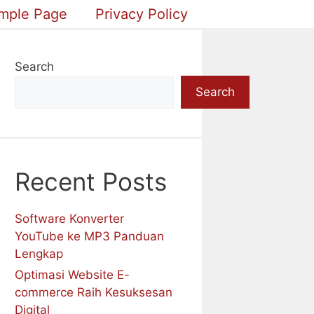
mple Page
Privacy Policy
Search
Search
Recent Posts
Software Konverter
YouTube ke MP3 Panduan
Lengkap
Optimasi Website E-
commerce Raih Kesuksesan
Digital