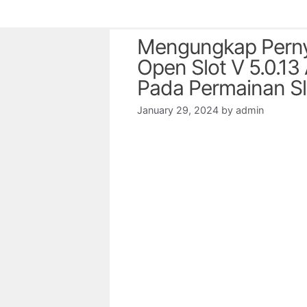
Skip
to
Mengungkap Pernya
content
Open Slot V 5.0.1
Pada Permainan Sl
January 29, 2024
by
admin