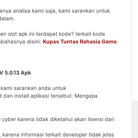
hanya analisa kami saja, kami sarankan untuk
dalam.
n slot apk ini terdapat kode? terkait kode
bahasnya disini:
Kupas Tuntas Rahasia Game
V 5.0.13 Apk
 kami sarankan anda untuk
dan install aplikasi tersebut. Mengapa
cyber karena tidak diketahui akan lisensi dari
, karena informasi terkait developer tidak jelas