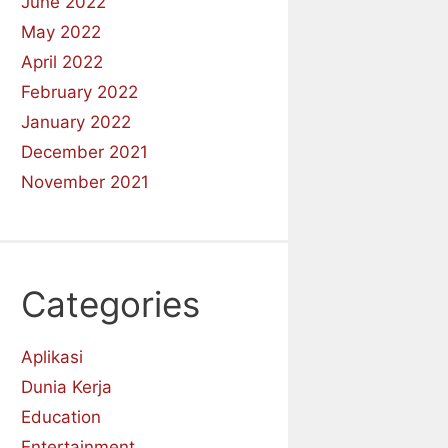
June 2022
May 2022
April 2022
February 2022
January 2022
December 2021
November 2021
Categories
Aplikasi
Dunia Kerja
Education
Entertainment