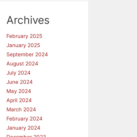
Archives
February 2025
January 2025
September 2024
August 2024
July 2024
June 2024
May 2024
April 2024
March 2024
February 2024
January 2024