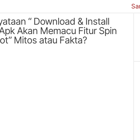
Sa
taan “ Download & Install
3 Apk Akan Memacu Fitur Spin
ot” Mitos atau Fakta?