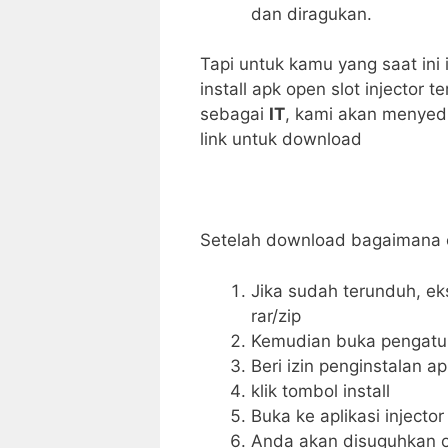
dan diragukan.
Tapi untuk kamu yang saat in
install apk open slot injector 
sebagai
IT
, kami akan menyed
link untuk download
Setelah download bagaimana c
Jika sudah terunduh, ek
rar/zip
Kemudian buka pengatu
Beri izin penginstalan ap
klik tombol install
Buka ke aplikasi injector
Anda akan disuguhkan 