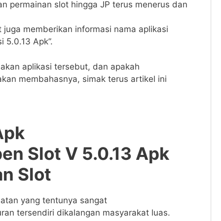
permainan slot hingga JP terus menerus dan
but juga memberikan informasi nama aplikasi
i 5.0.13 Apk”.
kan aplikasi tersebut, dan apakah
akan membahasnya, simak terus artikel ini
Apk
n Slot V 5.0.13 Apk
n Slot
atan yang tentunya sangat
an tersendiri dikalangan masyarakat luas.