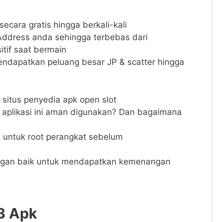
secara gratis hingga berkali-kali
Address anda sehingga terbebas dari
itif saat bermain
dapatkan peluang besar JP & scatter hingga
situs penyedia apk open slot
 aplikasi ini aman digunakan? Dan bagaimana
untuk root perangkat sebelum
dengan baik untuk mendapatkan kemenangan
13 Apk