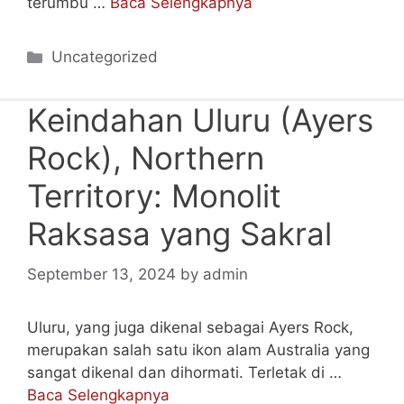
terumbu …
Baca Selengkapnya
Categories
Uncategorized
Keindahan Uluru (Ayers
Rock), Northern
Territory: Monolit
Raksasa yang Sakral
September 13, 2024
by
admin
Uluru, yang juga dikenal sebagai Ayers Rock,
merupakan salah satu ikon alam Australia yang
sangat dikenal dan dihormati. Terletak di …
Baca Selengkapnya