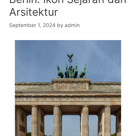
Arsitektur
September 1, 2024
by
admin