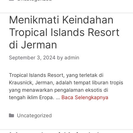
Menikmati Keindahan
Tropical Islands Resort
di Jerman
September 3, 2024
by
admin
Tropical Islands Resort, yang terletak di
Krausnick, Jerman, adalah tempat liburan tropis
yang menawarkan pengalaman eksotis di
tengah iklim Eropa. …
Baca Selengkapnya
Categories
Uncategorized