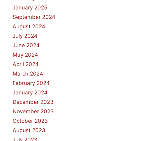
January 2025
September 2024
August 2024
July 2024
June 2024
May 2024
April 2024
March 2024
February 2024
January 2024
December 2023
November 2023
October 2023
August 2023
July 2023