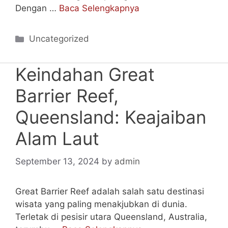
Dengan …
Baca Selengkapnya
Categories
Uncategorized
Keindahan Great
Barrier Reef,
Queensland: Keajaiban
Alam Laut
September 13, 2024
by
admin
Great Barrier Reef adalah salah satu destinasi
wisata yang paling menakjubkan di dunia.
Terletak di pesisir utara Queensland, Australia,