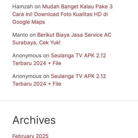
Hamzah
on
Mudah Banget Kalau Pake 3
Cara Ini! Download Foto Kualitas HD di
Google Maps
Manto
on
Berikut Biaya Jasa Service AC
Surabaya, Cek Yuk!
Anonymous
on
Seulanga TV APK 2.12
Terbaru 2024 + File
Anonymous
on
Seulanga TV APK 2.12
Terbaru 2024 + File
Archives
February 2025