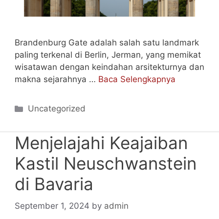
Brandenburg Gate adalah salah satu landmark
paling terkenal di Berlin, Jerman, yang memikat
wisatawan dengan keindahan arsitekturnya dan
makna sejarahnya …
Baca Selengkapnya
Categories
Uncategorized
Menjelajahi Keajaiban
Kastil Neuschwanstein
di Bavaria
September 1, 2024
by
admin