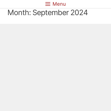
Skip
Menu
to
Month:
September 2024
content