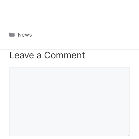
Categories
News
Leave a Comment
Comment